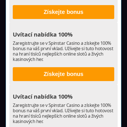
Získejte bonus
Uvítací nabídka 100%
Zaregistrujte se v Spinstar Casino a získejte 100%
bonus na váš první vklad. Užívejte si tuto hotovost
na hraní tisíců nejlepších online slotů a živých
kasinových her.
Získejte bonus
Uvítací nabídka 100%
Zaregistrujte se v Spinstar Casino a získejte 100%
bonus na váš první vklad. Užívejte si tuto hotovost
na hraní tisíců nejlepších online slotů a živých
kasinových her.