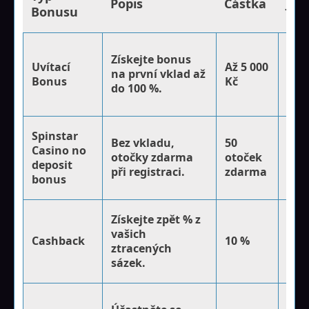
Popis
Částka
Jak
Bonusu
Reg
Získejte bonus
Uvítací
Až 5 000
se a
na první vklad až
Bonus
Kč
pro
do 100 %.
prvn
Spinstar
Otev
Bez vkladu,
50
Casino no
úče
otočky zdarma
otoček
deposit
zare
při registraci.
zdarma
bonus
se.
Získejte zpět % z
Hra
vašich
vyb
Cashback
10 %
ztracených
a zí
sázek.
cas
Sle