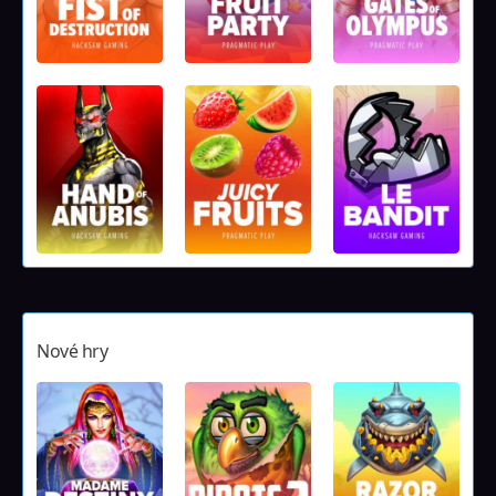
Nové hry