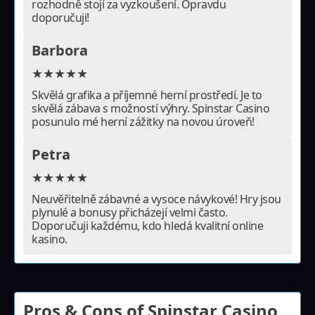
rozhodně stojí za vyzkoušení. Opravdu
doporučuji!
Barbora
★
★
★
★
★
Skvělá grafika a příjemné herní prostředí. Je to
skvělá zábava s možností výhry. Spinstar Casino
posunulo mé herní zážitky na novou úroveň!
Petra
★
★
★
★
★
Neuvěřitelně zábavné a vysoce návykové! Hry jsou
plynulé a bonusy přicházejí velmi často.
Doporučuji každému, kdo hledá kvalitní online
kasino.
Pros & Cons of Spinstar Casino