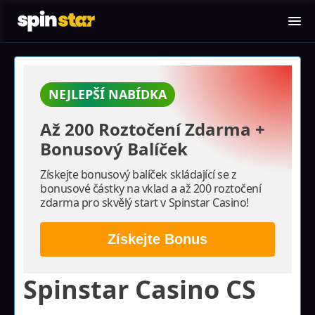
NEJLEPŠÍ NABÍDKA
Až 200 Roztočení Zdarma +
Bonusový Balíček
Získejte bonusový balíček skládající se z
bonusové částky na vklad a až 200 roztočení
zdarma pro skvělý start v Spinstar Casino!
Získejte Bonus
Spinstar Casino CS